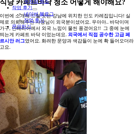
식당 카페트바닥 청소 어떻게 해야해요?
주차장 청소
작업 후기
네이버 블로그
이번에 소개해 드릴 곳은 강남에 위치한 인도 카레집입니다! 실
작업 후기
제로 의뢰해주신 사장님이 외국분이셨어요. 우아아.. 바닥이며
문의하기
가구, 인테리어에서 외국 느낌이 물씬 풍겼어요!! 그 중에 눈에
띄는게 카페트 바닥 이었는데요.
외국에서 직접 공수한 고급 페
르시안 러그
였어요. 화려한 문양과 색감들이 눈에 확 들어오더라
고요.