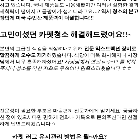
하고 있습니다. 국내 제품들도 사용해봤지만 여러번 실험한 결과
세척력이 떨어지고 곰팡이가 생기더라고요…?
역시 청소의 본고
장답게 미국 수입산 제품력이 탁월합니다!!!
고민이셨던 카펫청소 해결해드렸어요!!~
본연의 고급진 색감을 되살려내기위해
전문 익스트렉션 장비로
말끔하게 오수도 제거
해줬습니다. 식당이 더욱 화사해지니 사장
님께서 너무 흡족해하셨어요!
사장님께서 연신 perfect!! 를 외쳐
주시니 청소를 마친 저희도 무척이나 만족스러웠습니다 ㅎㅎ
전문성이 필요한 부분은 마음편히 전문가에게 맡기세요! 궁금하
신 점이 있으시다면 편하게 전화나 카톡으로 문의주신다면 친절
하게 답변드리겠습니다 :)
카펫 러그 유지관리 방법은 뭘~까요?