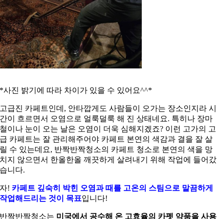
*사진 밝기에 따라 차이가 있을 수 있어요^^*
고급진 카페트인데, 안타깝게도 사람들이 오가는 장소인지라 시
간이 흐르면서 오염으로 얼룩덜룩 해 진 상태네요. 특히나 장마
철이나 눈이 오는 날은 오염이 더욱 심해지겠죠? 이런 고가의 고
급 카페트는 잘 관리해주어야 카페트 본연의 색감과 결을 잘 살
릴 수 있는데요, 반짝반짝청소의 카페트 청소로 본연의 색을 망
치지 않으면서 한올한올 깨끗하게 살려내기 위해 작업에 들어갔
습니다.
자!
카페트 깊숙히 박힌 오염과 때를 고온의 스팀으로 말끔하게
작업해드리는 것이 목표
입니다!
반짝반짝청소는
미국에서 공수해 온 고효율의 카펫 약품을 사용