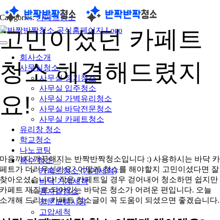
콘
Categories:
카페트청소
텐
츠
고민이셨던 카페트
로
Toggle
건
Navigation
회사소개
너
청소 해결해드렸지
사무실청소
뛰
사무실 정기청소
기
사무실 입주청소
요!
사무실 가벽유리청소
사무실 바닥전문청소
사무실 카페트청소
유리창 청소
학교청소
나노코팅
마음까지 깨끗해지는 반짝반짝청소입니다 :) 사용하시는 바닥 
특수 청소
페트가 더러우신가요? 어떻게 청소를 해야할지 고민이셨다면 잘
카페트청소 (기계세척)
찾아오셨습니다! 작은 카페트일 경우 걷어내어 청소하면 쉽지만
바닥 기계세척
카페트 재질로 되어있는 바닥은 청소가 어려운 편입니다. 오늘
콩자갈청소
소개해 드리는 카페트 청소글이 꼭 도움이 되셨으면 좋겠습니다.
전문코팅시공
고압세척