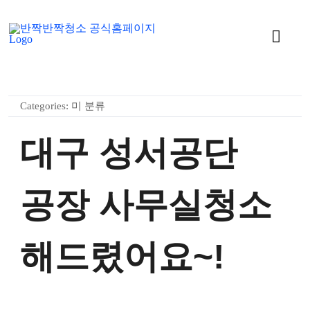
콘
텐
Toggl
츠
Navig
로
회사소개
건
너
Categories:
미 분류
사무실청소
뛰
대구 성서공단
기
유리창 청소
공장 사무실청소
학교청소
나노코팅
해드렸어요~!
특수 청소