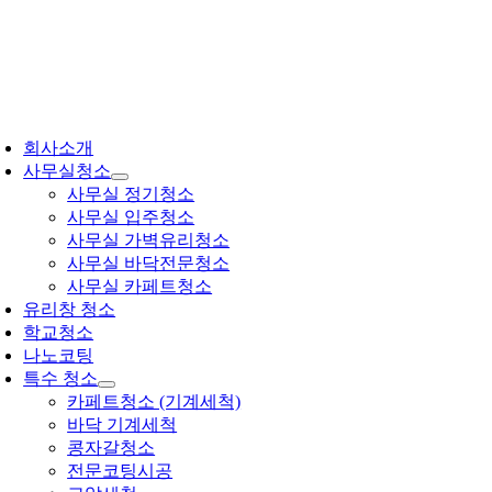
콘
텐
츠
로
건
oggle
너
avigation
회사소개
뛰
사무실청소
기
사무실 정기청소
사무실 입주청소
사무실 가벽유리청소
사무실 바닥전문청소
사무실 카페트청소
유리창 청소
학교청소
나노코팅
특수 청소
카페트청소 (기계세척)
바닥 기계세척
콩자갈청소
전문코팅시공