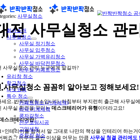
콘
텐
tegories:
사무실청소
츠
oggle
대전 사무실청소 관리
로
avigation
회사소개
건
사무실청소
너
사무실 정기청소
뛰
사무실 입주청소
기
사무실 가벽유리청소
사무실 바닥전문청소
사무실 카페트청소
유리창 청소
학교청소
 사무실청소 꼼꼼히 알아보고 정해보세요!
나노코팅
특수 청소
세요. 반짝반짝청소입니다. 아침부터 부지런히 출근해 사무실에서
카페트청소 (기계세척)
 사무실 환경을 꾸미는
데스크테리어가 유행
이더라고요!
바닥 기계세척
콩자갈청소
데스크테리어란
?
전문코팅시공
고압세척
+인테리어를 합쳐서 말 그대로 나만의 책상을 인테리어 하는거에요
주차장 청소
어쩌죠..? 하루의 절반 이상을 머무는 만큼
사무실 청결 관리에도 