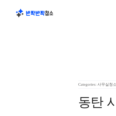
콘
회사소개
텐
츠
로
건
너
뛰
기
Categories:
사무실청
동탄 