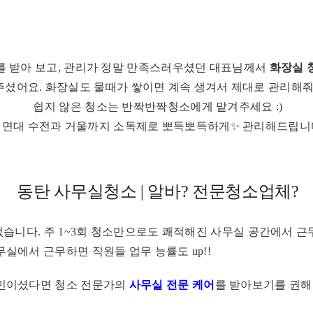
 받아 보고, 관리가 정말 만족스러우셨던 대표님께서
화장실 
셨어요. 화장실도 물때가 쌓이면 계속 생겨서 제대로 관리해줘
쉽지 않은 청소는 반짝반짝청소에게 맡겨주세요 :)
세면대 수전과 거울까지 소독제로 뽀득뽀득하게✨ 관리해드립니
동탄 사무실청소 | 알바? 전문청소업체?
없습니다. 주 1~3회 청소만으로도 쾌적해진 사무실 공간에서 근
실에서 근무하면 직원들 업무 능률도 up!!
민이셨다면 청소 전문가의
사무실
전문 케어
를 받아보기를 권해