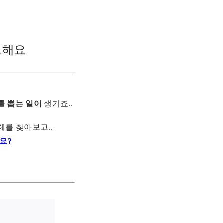
요해요
를 뽑는 일이
생기죠..
체를 찾아보고..
요?