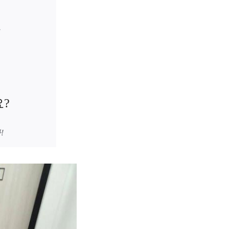
.
?
!