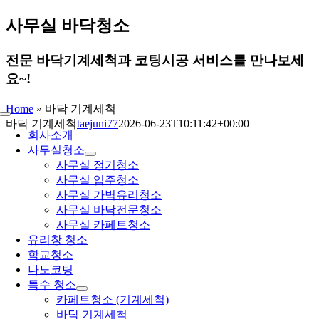
콘
사무실 바닥청소
텐
츠
전문 바닥기계세척과 코팅시공 서비스를 만나보세
로
요~!
건
너
Home
»
바닥 기계세척
뛰
Toggle
바닥 기계세척
taejuni77
2026-06-23T10:11:42+00:00
기
Navigation
회사소개
사무실청소
사무실 정기청소
사무실 입주청소
사무실 가벽유리청소
사무실 바닥전문청소
사무실 카페트청소
유리창 청소
학교청소
나노코팅
특수 청소
카페트청소 (기계세척)
바닥 기계세척