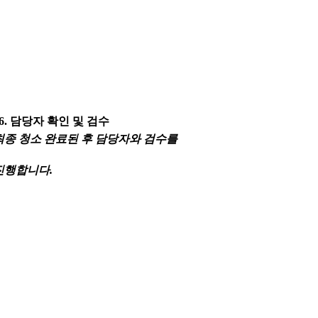
06. 담당자 확인 및 검수
최종 청소 완료된 후 담당자와 검수를
진행합니다.
“The person faithful in
what is least is faithful also
in much.”