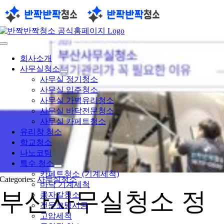
콘
텐
츠
로
Toggle
건
Navigation
회사소개
너
사무실청소
뛰
사무실 정기청소
기
사무실 입주청소
사무실 가벽유리청소
사무실 바닥전문청소
사무실 카페트청소
유리창 청소
학교청소
나노코팅
특수 청소
카페트청소 (기계세척)
Categories:
사무실청소
바닥 기계세척
부산사무실청소 정
콩자갈청소
전문코팅시공
고압세척