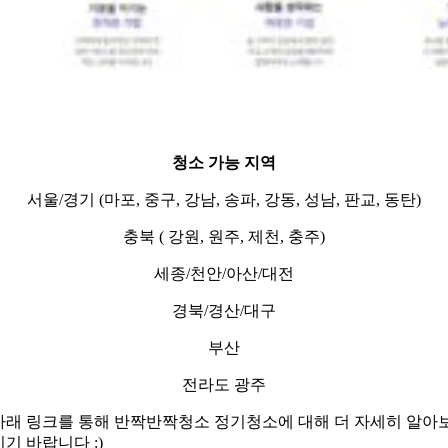
청소 가능 지역
서울/경기 (마포, 중구, 강남, 송파, 강동, 성남, 판교, 동탄)
충북 ( 강원, 원주, 제천, 충주)
세종/천안/아산/대전
경북/경산/대구
부산
전라도 광주
아래 링크를 통해 반짝반짝청소 정기청소에 대해 더 자세히 알아
시기 바랍니다 :)