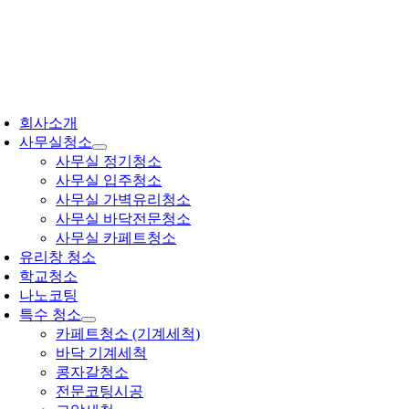
콘
텐
츠
로
건
oggle
너
avigation
회사소개
뛰
사무실청소
기
사무실 정기청소
사무실 입주청소
사무실 가벽유리청소
사무실 바닥전문청소
사무실 카페트청소
유리창 청소
학교청소
나노코팅
특수 청소
카페트청소 (기계세척)
바닥 기계세척
콩자갈청소
전문코팅시공