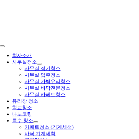
콘
텐
츠
로
건
너
뛰
Toggle
기
Navigation
회사소개
사무실청소
사무실 정기청소
사무실 입주청소
사무실 가벽유리청소
사무실 바닥전문청소
사무실 카페트청소
유리창 청소
학교청소
나노코팅
특수 청소
카페트청소 (기계세척)
바닥 기계세척