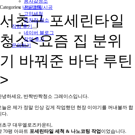
콩자갈청소
Categories:
나노코팅
전문코팅시공
고압세척
서초구 포세린타일
주차장 청소
작업 후기
네이버 블로그
청소<요즘 집 분위
작업 후기
문의하기
기 바꿔준 바닥 루틴
>
안녕하세요, 반짝반짝청소 그레이스입니다.
오늘은 제가 정말 인상 깊게 작업했던 현장 이야기를 꺼내볼까 합
니다.
서초구 대우엘로즈카운티,
약 70평 아파트
포세린타일 세척 & 나노코팅 작업
이었습니다.