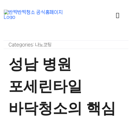
콘
텐
Togg
츠
Navi
로
회사소개
건
너
Categories:
나노코팅
사무실청소
뛰
성남 병원
기
유리창 청소
포세린타일
학교청소
바닥청소의 핵심
나노코팅
특수 청소