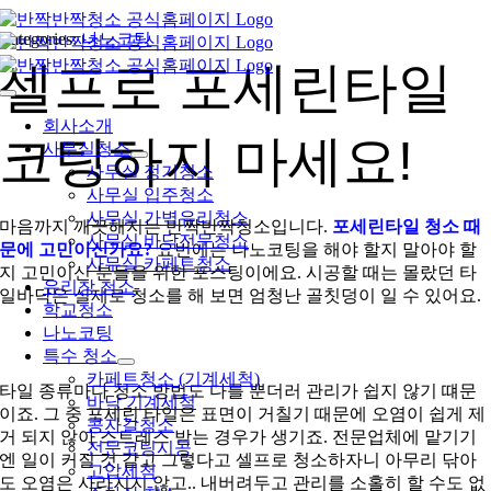
콘
Categories:
나노코팅
텐
츠
셀프로 포세린타일
로
Toggle
건
Navigation
회사소개
너
코팅하지 마세요!
사무실청소
뛰
사무실 정기청소
기
사무실 입주청소
사무실 가벽유리청소
마음까지 깨끗해지는 반짝반짝청소입니다.
포세린타일 청소 때
사무실 바닥전문청소
문에 고민이신가요?
요번에는 나노코팅을 해야 할지 말아야 할
사무실 카페트청소
지 고민이신 분들을 위한 포스팅이에요. 시공할 때는 몰랐던 타
유리창 청소
일바닥은 실제로 청소를 해 보면 엄청난 골칫덩이 일 수 있어요.
학교청소
나노코팅
특수 청소
카페트청소 (기계세척)
타일 종류마다 청소 방법도 다를 뿐더러 관리가 쉽지 않기 떄문
바닥 기계세척
이죠. 그 중 포세린 타일은 표면이 거칠기 때문에 오염이 쉽게 제
콩자갈청소
거 되지 않아 스트레스 받는 경우가 생기죠. 전문업체에 맡기기
전문코팅시공
엔 일이 커질 것 같고 그렇다고 셀프로 청소하자니 아무리 닦아
고압세척
도 오염은 사라지지 않고.. 내버려두고 관리를 소홀히 할 수도 없