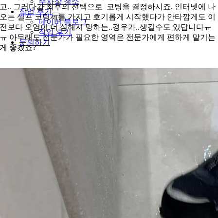
주차장 청소
고.. 그러다가 최후의 선택으로 코팅을 결정하시죠. 인터넷에 나
작업 후기
오는 셀프 코팅제를 가지고 호기롭게 시작했다가 안타깝게도 이
네이버 블로그
전보다 오염이 더 심해져 망하는..경우가..생길수도 있답니다ㅠ
작업 후기
ㅠ 아무래도 전문가가 필요한 영역은 전문가에게 편하게 맡기는
문의하기
게 좋겠죠?