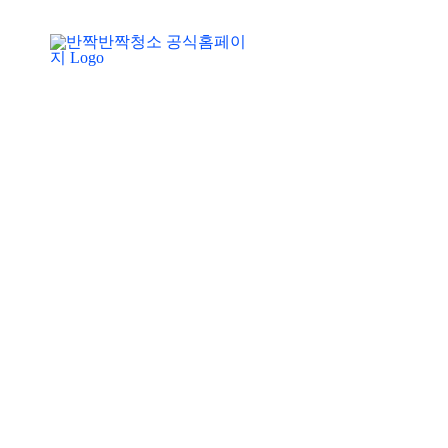
콘
회사소개
텐
츠
로
건
너
뛰
기