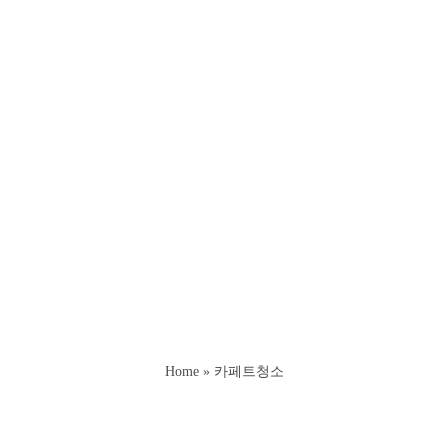
사무실청소
유리창 청소
학교청소
문의하기
사무실 카페트청소
사무실 카페트청소의 정석을 보여드립니다.
스팀청소부터 VLM시스템까지
해외 선진국형 사무실 카페트청소를 제안드립니다.
당사의 전문 청소 팀장님의 섬세한 손길을 느껴 보세요.
Home
»
카페트청소