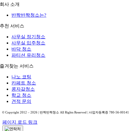
회사 소개
반짝반짝청소는?
추천 서비스
사무실 정기청소
사무실 입주청소
바닥 청소
파티션 유리청소
즐겨찾는 서비스
나노 코팅
카페트 청소
콩자갈청소
학교 청소
견적 문의
© Copyright 2012 –
2026
| 반짝반짝청소 All Rights Reserved | 사업자등록증 780-56-00141
페이지 로드 링크