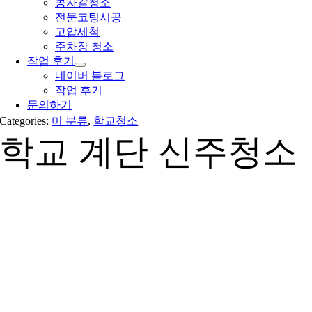
콩자갈청소
전문코팅시공
고압세척
주차장 청소
작업 후기
네이버 블로그
작업 후기
문의하기
Categories:
미 분류
,
학교청소
학교 계단 신주청소