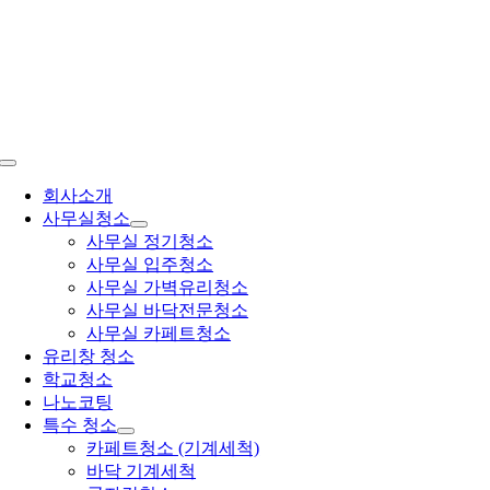
콘
텐
츠
로
건
너
뛰
Toggle
기
Navigation
회사소개
사무실청소
사무실 정기청소
사무실 입주청소
사무실 가벽유리청소
사무실 바닥전문청소
사무실 카페트청소
유리창 청소
학교청소
나노코팅
특수 청소
카페트청소 (기계세척)
바닥 기계세척