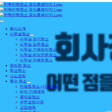
콘
텐
츠
로
Toggle
건
Navigation
회사소개
너
사무실청소
뛰
사무실 정기청소
기
사무실 입주청소
사무실 가벽유리청소
사무실 바닥전문청소
사무실 카페트청소
유리창 청소
학교청소
나노코팅
특수 청소
카페트청소 (기계세척)
바닥 기계세척
콩자갈청소
전문코팅시공
고압세척