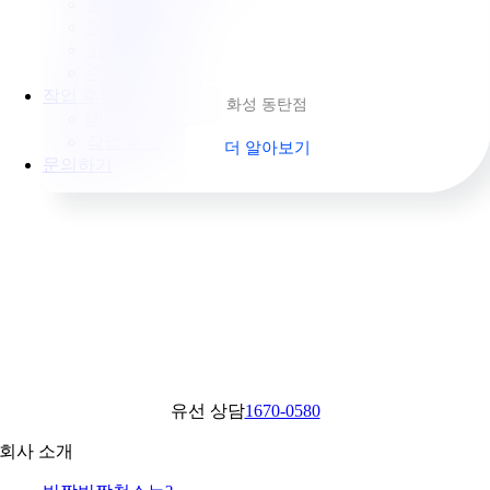
콩자갈청소
전문코팅시공
고압세척
신세계 팀장님
주차장 청소
작업 후기
화성 동탄점
네이버 블로그
작업 후기
더 알아보기
문의하기
유선 상담
1670-0580
회사 소개