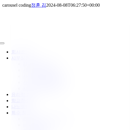
콘
carousel coding
정훈 김
2024-08-08T06:27:50+00:00
텐
츠
로
건
너
뛰
Toggle
기
Navigation
회사소개
사무실청소
사무실 정기청소
사무실 입주청소
사무실 가벽유리청소
사무실 바닥전문청소
사무실 카페트청소
유리창 청소
학교청소
나노코팅
특수 청소
카페트청소 (기계세척)
바닥 기계세척