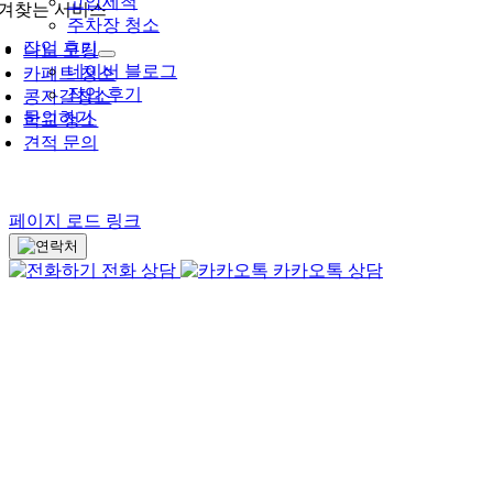
고압세척
겨찾는 서비스
주차장 청소
작업 후기
나노 코팅
네이버 블로그
카페트 청소
작업 후기
콩자갈청소
문의하기
학교 청소
견적 문의
페이지 로드 링크
전화 상담
카카오톡 상담
Go
to
Top