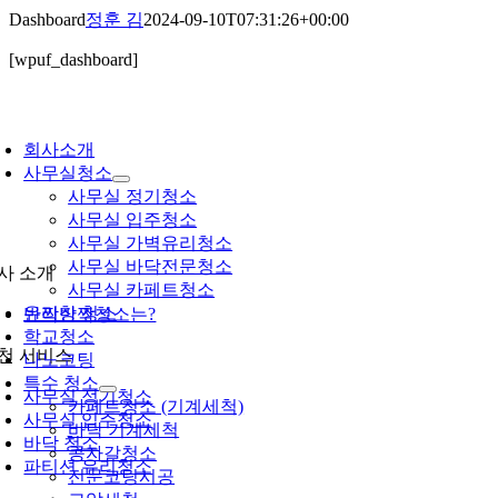
콘
Dashboard
정훈 김
2024-09-10T07:31:26+00:00
텐
[wpuf_dashboard]
츠
로
건
oggle
너
avigation
회사소개
뛰
사무실청소
기
사무실 정기청소
사무실 입주청소
사무실 가벽유리청소
사무실 바닥전문청소
사 소개
사무실 카페트청소
유리창 청소
반짝반짝청소는?
학교청소
천 서비스
나노코팅
특수 청소
사무실 정기청소
카페트청소 (기계세척)
사무실 입주청소
바닥 기계세척
바닥 청소
콩자갈청소
파티션 유리청소
전문코팅시공