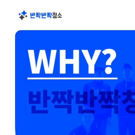
콘
회사소개
텐
츠
로
건
너
뛰
기