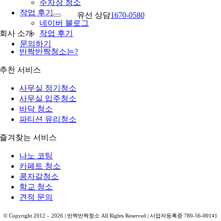
주차장 청소
작업 후기
유선 상담
1670-0580
네이버 블로그
회사 소개
작업 후기
문의하기
반짝반짝청소는?
추천 서비스
사무실 정기청소
사무실 입주청소
바닥 청소
파티션 유리청소
즐겨찾는 서비스
나노 코팅
카페트 청소
콩자갈청소
학교 청소
견적 문의
© Copyright 2012 –
2026
| 반짝반짝청소 All Rights Reserved | 사업자등록증 780-56-00141