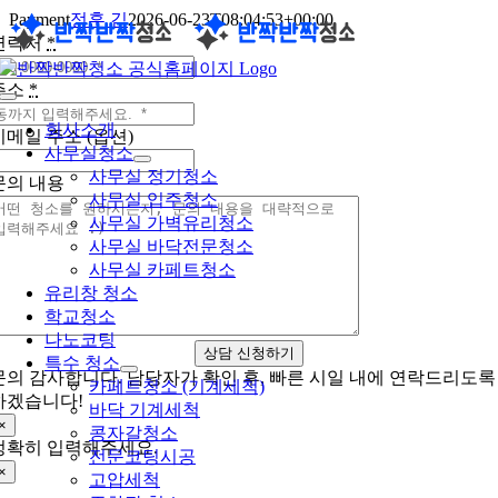
콘
Payment
정훈 김
2026-06-23T08:04:53+00:00
텐
연락처
*
츠
로
주소
*
Toggle
건
Navigation
회사소개
너
이메일 주소 (옵션)
사무실청소
뛰
사무실 정기청소
기
문의 내용
사무실 입주청소
사무실 가벽유리청소
사무실 바닥전문청소
사무실 카페트청소
유리창 청소
학교청소
나노코팅
상담 신청하기
특수 청소
문의 감사합니다. 담당자가 확인 후, 빠른 시일 내에 연락드리도록
카페트청소 (기계세척)
하겠습니다!
바닥 기계세척
×
콩자갈청소
정확히 입력해주세요.
전문코팅시공
×
고압세척