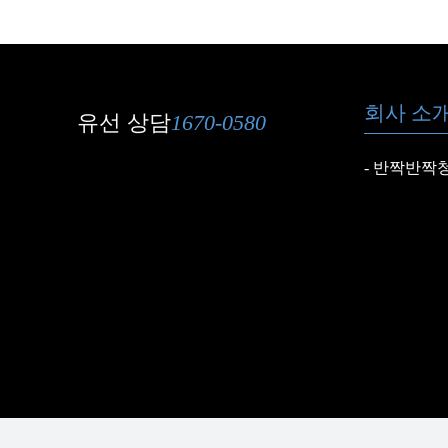
매장 청소 차이
회사 소
유선 상담
1670-0580
반짝반짝청