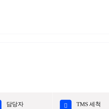
사무실청소
유리창 청소
학교청소
문의하기
담당자
TMS 세척