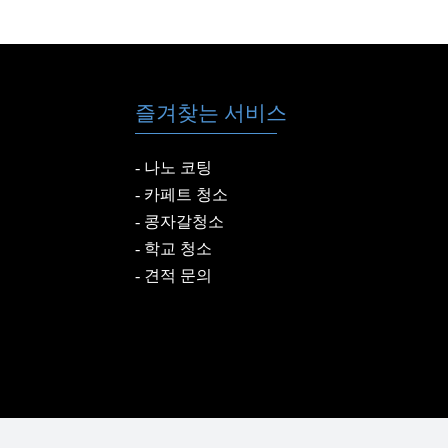
세요
콩자갈바닥청소 – 강원도
삼척시 카페 에
다녀왔습니다
즐겨찾는 서비스
나노 코팅
카페트 청소
콩자갈청소
학교 청소
견적 문의