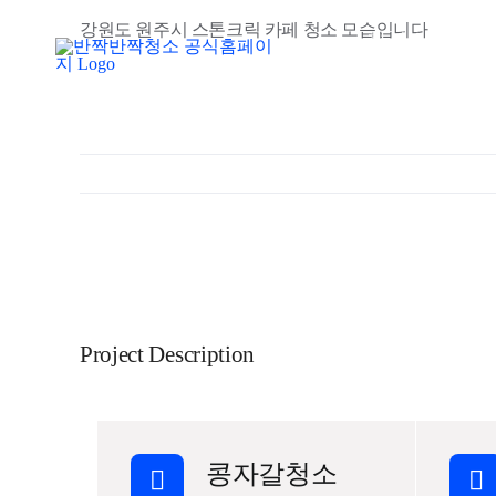
콘
강원도 원주시 스톤크릭 카페 청소 모습입니다
회사소개
텐
츠
로
건
너
뛰
기
View
Larger
Image
Project Description
콩자갈청소