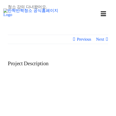
콘
청소 강의 다녀왔어요.
텐
Toggl
츠
Navig
로
회사소개
건
너
Previous
Next
사무실청소
뛰
기
유리창 청소
Project Description
학교청소
나노코팅
특수 청소