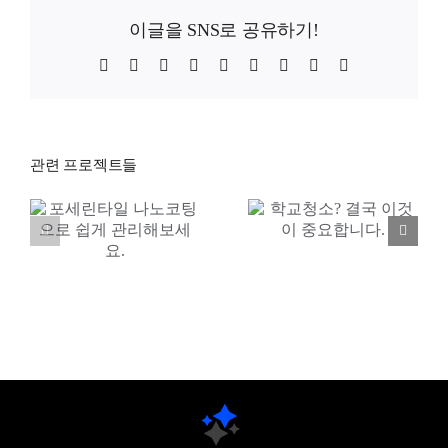
이글을 SNS로 공유하기!
Facebook
X
WhatsApp
Telegram
Tumblr
Pinterest
Vk
Xing
이
메
일
관련 프로젝트들
상업시설
학교청소? 결국
청소이야기,
이것이
대구점 한준영
중요합니다.
팀장님
.