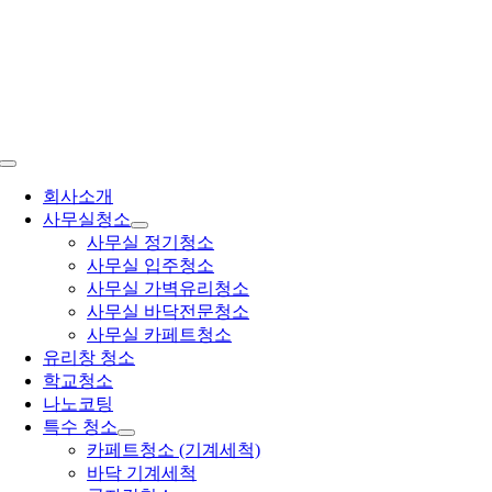
콘
텐
츠
로
건
너
뛰
Toggle
기
Navigation
회사소개
사무실청소
사무실 정기청소
사무실 입주청소
사무실 가벽유리청소
사무실 바닥전문청소
사무실 카페트청소
유리창 청소
학교청소
나노코팅
특수 청소
카페트청소 (기계세척)
바닥 기계세척