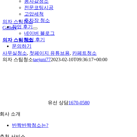
콩자갈청소
전문코팅시공
고압세척
주차장 청소
의자 스팀청소
작업 후기
Gallery
네이버 블로그
작업 후기
의자 스팀청소
문의하기
사무실청소
,
첫페이지 유튜브용
,
카페트청소
의자 스팀청소
taejuni77
2023-02-10T09:36:17+00:00
유선 상담
1670-0580
회사 소개
반짝반짝청소는?
추천 서비스