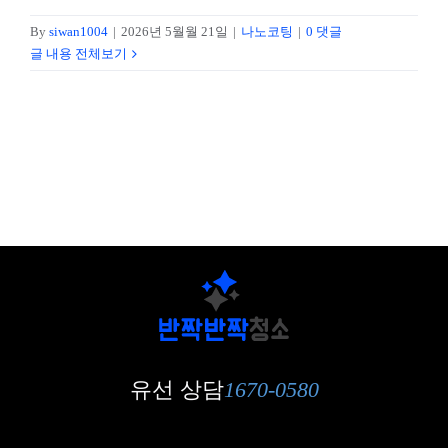
작업 후기
By
siwan1004
|
2026년 5월월 21일
|
나노코팅
|
0 댓글
글 내용 전체보기
문의하기
유선 상담
1670-0580