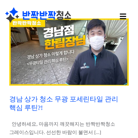
콘
텐
Toggl
츠
Navig
로
회사소개
건
너
사무실청소
뛰
기
유리창 청소
학교청소
경남 상가 청소 무광 포세린타일 관리
핵심 루틴?!
나노코팅
안녕하세요, 마음까지 깨끗해지는 반짝반짝청소
특수 청소
그레이스입니다. 선선한 바람이 불면서 [...]