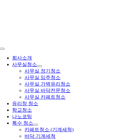
콘
텐
츠
로
건
너
뛰
Toggle
기
Navigation
회사소개
사무실청소
사무실 정기청소
사무실 입주청소
사무실 가벽유리청소
사무실 바닥전문청소
사무실 카페트청소
유리창 청소
학교청소
나노코팅
특수 청소
카페트청소 (기계세척)
바닥 기계세척