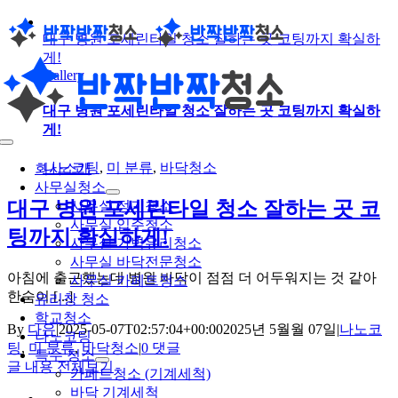
콘
대구 병원 포세린타일 청소 잘하는 곳 코팅까지 확실하
텐
게!
츠
Gallery
로
건
대구 병원 포세린타일 청소 잘하는 곳 코팅까지 확실하
너
게!
뛰
Toggle
기
Navigation
나노코팅
,
미 분류
,
바닥청소
회사소개
사무실청소
대구 병원 포세린타일 청소 잘하는 곳 코
사무실 정기청소
사무실 입주청소
팅까지 확실하게!
사무실 가벽유리청소
사무실 바닥전문청소
아침에 출근했는데 병원 바닥이 점점 더 어두워지는 것 같아
사무실 카페트청소
한숨이 [...]
유리창 청소
학교청소
By
다은
|
2025-05-07T02:57:04+00:00
2025년 5월월 07일
|
나노코
나노코팅
팅
,
미 분류
,
바닥청소
|
0 댓글
특수 청소
글 내용 전체보기
카페트청소 (기계세척)
바닥 기계세척