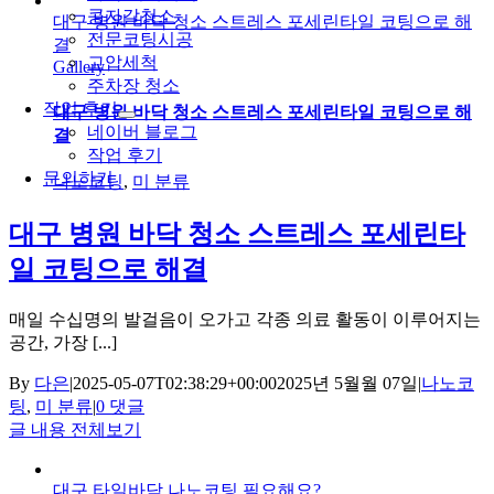
콩자갈청소
대구 병원 바닥 청소 스트레스 포세린타일 코팅으로 해
전문코팅시공
결
고압세척
Gallery
주차장 청소
작업 후기
대구 병원 바닥 청소 스트레스 포세린타일 코팅으로 해
네이버 블로그
결
작업 후기
문의하기
나노코팅
,
미 분류
대구 병원 바닥 청소 스트레스 포세린타
일 코팅으로 해결
매일 수십명의 발걸음이 오가고 각종 의료 활동이 이루어지는
공간, 가장 [...]
By
다은
|
2025-05-07T02:38:29+00:00
2025년 5월월 07일
|
나노코
팅
,
미 분류
|
0 댓글
글 내용 전체보기
대구 타일바닥 나노코팅 필요해요?