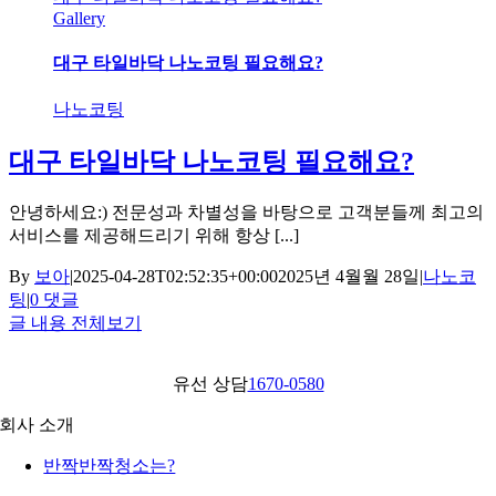
Gallery
대구 타일바닥 나노코팅 필요해요?
나노코팅
대구 타일바닥 나노코팅 필요해요?
안녕하세요:) 전문성과 차별성을 바탕으로 고객분들께 최고의
서비스를 제공해드리기 위해 항상 [...]
By
보아
|
2025-04-28T02:52:35+00:00
2025년 4월월 28일
|
나노코
팅
|
0 댓글
글 내용 전체보기
유선 상담
1670-0580
회사 소개
반짝반짝청소는?