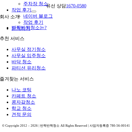
주차장 청소
유선 상담
1670-0580
작업 후기
네이버 블로그
회사 소개
작업 후기
반짝반짝청소는?
문의하기
추천 서비스
사무실 정기청소
사무실 입주청소
바닥 청소
파티션 유리청소
즐겨찾는 서비스
나노 코팅
카페트 청소
콩자갈청소
학교 청소
견적 문의
© Copyright 2012 –
2026
| 반짝반짝청소 All Rights Reserved | 사업자등록증 780-56-00141