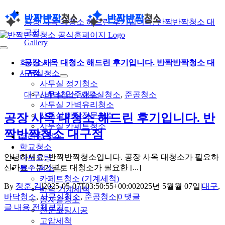
콘
공장 사옥 대청소 해드린 후기입니다. 반짝반짝청소 대
텐
구점
츠
Gallery
로
Toggle
건
Navigation
회사소개
공장 사옥 대청소 해드린 후기입니다. 반짝반짝청소 대
너
사무실청소
구점
뛰
사무실 정기청소
기
사무실 입주청소
대구
,
바닥청소
,
사무실청소
,
준공청소
사무실 가벽유리청소
사무실 바닥전문청소
공장 사옥 대청소 해드린 후기입니다. 반
사무실 카페트청소
짝반짝청소 대구점
유리창 청소
학교청소
안녕하세요, 반짝반짝청소입니다. 공장 사옥 대청소가 필요하
나노코팅
신가요 ? 분기별로 대청소가 필요한 [...]
특수 청소
카페트청소 (기계세척)
By
정훈 김
|
2025-05-07T03:50:55+00:00
2025년 5월월 07일
|
대구
,
바닥 기계세척
바닥청소
,
사무실청소
,
준공청소
|
0 댓글
콩자갈청소
글 내용 전체보기
전문코팅시공
고압세척