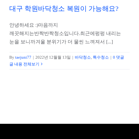
대구 학원바닥청소 복원이 가능해요?
안녕하세요 :)마음까지
깨끗해지는반짝반짝청소입니다.​최근에펑펑 내리는
눈을 보니까겨울 분위기가 더 물씬 느껴져서 [...]
By
taejuni77
|
2022년 12월월 13일
|
바닥청소
,
특수청소
|
0 댓글
글 내용 전체보기