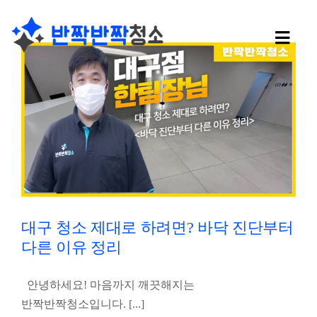
콘
텐
Toggl
츠
Navig
로
회사소개
건
너
사무실청소
뛰
기
유리창 청소
학교청소
대구 청소 제대로 하려면? 바닥 진단부터
다른 이유 정리
나노코팅
안녕하세요! 마음까지 깨끗해지는
특수 청소
반짝반짝청소입니다. [...]