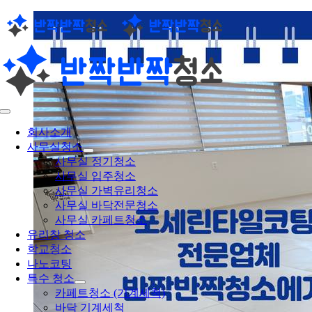
콘
텐
츠
로
건
너
뛰
Toggle
기
Navigation
회사소개
사무실청소
사무실 정기청소
사무실 입주청소
사무실 가벽유리청소
사무실 바닥전문청소
사무실 카페트청소
유리창 청소
학교청소
나노코팅
특수 청소
카페트청소 (기계세척)
바닥 기계세척