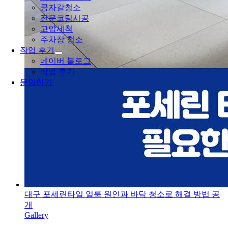
콩자갈청소
전문코팅시공
고압세척
주차장 청소
작업 후기
네이버 블로그
작업 후기
문의하기
대구 포세린타일 얼룩 원인과 바닥 청소로 해결 방법 공
개
Gallery