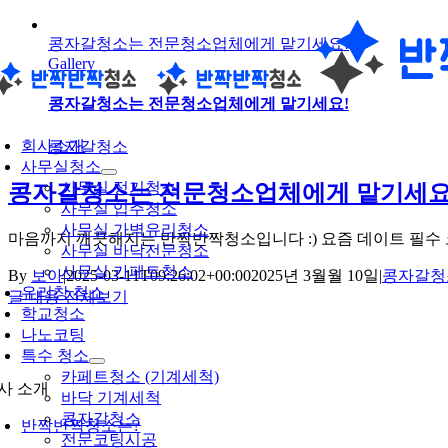
콘
콩자갈청소는 전문청소업체에게 맡기세요!
텐
Gallery
츠
로
콩자갈청소는 전문청소업체에게 맡기세요!
건
oggle
너
avigation
회사소개
콩자갈청소
뛰
사무실청소
기
사무실 정기청소
콩자갈청소는 전문청소업체에게 맡기세요
사무실 입주청소
사무실 가벽유리청소
마음까지 깨끗해지는 반짝반짝청소입니다 :) 요즘 데이트 필수 코스 
사무실 바닥전문청소
사무실 카페트청소
By
보아
|
2025-03-11T09:26:02+00:00
2025년 3월월 10일
|
콩자갈청
유리창 청소
글 내용 전체보기
학교청소
나노코팅
특수 청소
카페트청소 (기계세척)
사 소개
바닥 기계세척
콩자갈청소
반짝반짝청소는?
전문코팅시공