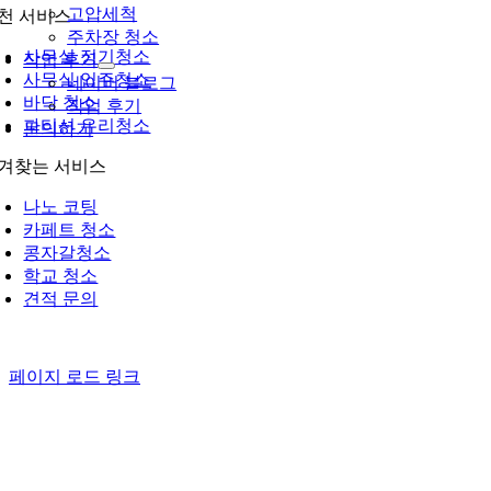
고압세척
천 서비스
주차장 청소
사무실 정기청소
작업 후기
사무실 입주청소
네이버 블로그
바닥 청소
작업 후기
파티션 유리청소
문의하기
겨찾는 서비스
나노 코팅
카페트 청소
콩자갈청소
학교 청소
견적 문의
페이지 로드 링크
Go
to
Top