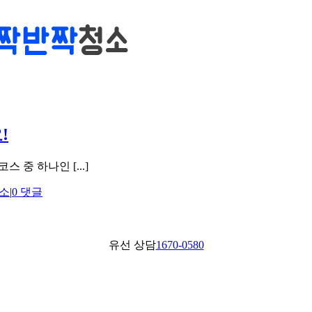
!
중 하나인 [...]
소
|
0 댓글
유선 상담
1670-0580