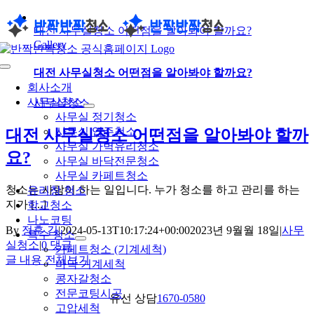
콘
대전 사무실청소 어떤점을 알아봐야 할까요?
텐
Gallery
츠
로
Toggle
대전 사무실청소 어떤점을 알아봐야 할까요?
건
Navigation
회사소개
너
사무실청소
사무실청소
뛰
사무실 정기청소
기
사무실 입주청소
대전 사무실청소 어떤점을 알아봐야 할까
사무실 가벽유리청소
요?
사무실 바닥전문청소
사무실 카페트청소
청소는 사람이 하는 일입니다. 누가 청소를 하고 관리를 하는
유리창 청소
지가 [...]
학교청소
나노코팅
By
정훈 김
|
2024-05-13T10:17:24+00:00
2023년 9월월 18일
|
사무
특수 청소
실청소
|
0 댓글
카페트청소 (기계세척)
글 내용 전체보기
바닥 기계세척
콩자갈청소
전문코팅시공
유선 상담
1670-0580
고압세척