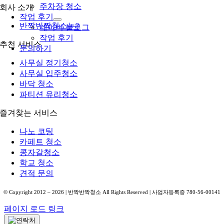
주차장 청소
회사 소개
작업 후기
반짝반짝청소는?
네이버 블로그
작업 후기
추천 서비스
문의하기
사무실 정기청소
사무실 입주청소
바닥 청소
파티션 유리청소
즐겨찾는 서비스
나노 코팅
카페트 청소
콩자갈청소
학교 청소
견적 문의
© Copyright 2012 –
2026
| 반짝반짝청소 All Rights Reserved | 사업자등록증 780-56-00141
페이지 로드 링크