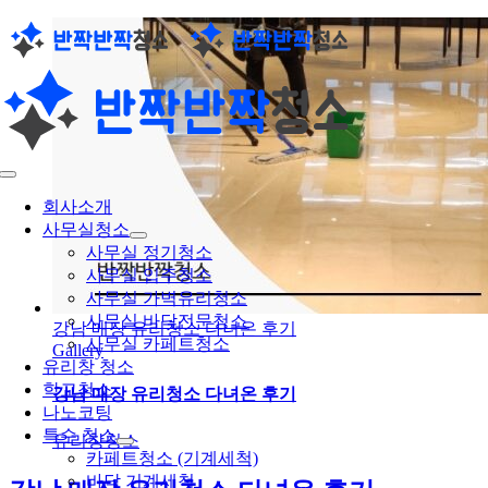
콘
텐
츠
로
건
너
뛰
Toggle
기
Navigation
회사소개
사무실청소
사무실 정기청소
사무실 입주청소
사무실 가벽유리청소
사무실 바닥전문청소
강남 매장 유리청소 다녀온 후기
사무실 카페트청소
Gallery
유리창 청소
학교청소
강남 매장 유리청소 다녀온 후기
나노코팅
특수 청소
유리창청소
카페트청소 (기계세척)
바닥 기계세척