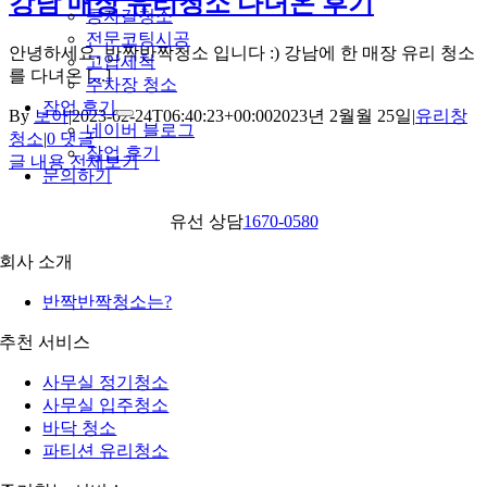
강남 매장 유리청소 다녀온 후기
콩자갈청소
전문코팅시공
안녕하세요. 반짝반짝청소 입니다 :) 강남에 한 매장 유리 청소
고압세척
를 다녀온 [...]
주차장 청소
작업 후기
By
보아
|
2023-02-24T06:40:23+00:00
2023년 2월월 25일
|
유리창
네이버 블로그
청소
|
0 댓글
작업 후기
글 내용 전체보기
문의하기
유선 상담
1670-0580
회사 소개
반짝반짝청소는?
추천 서비스
사무실 정기청소
사무실 입주청소
바닥 청소
파티션 유리청소