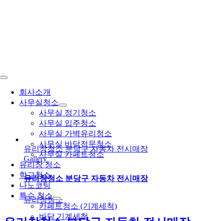
콘
텐
츠
로
건
너
뛰
Toggle
기
Navigation
회사소개
사무실청소
사무실 정기청소
사무실 입주청소
사무실 가벽유리청소
사무실 바닥전문청소
유리창청소 분당구 자동차 전시매장
사무실 카페트청소
Gallery
유리창 청소
학교청소
유리창청소 분당구 자동차 전시매장
나노코팅
특수 청소
유리창청소
카페트청소 (기계세척)
바닥 기계세척