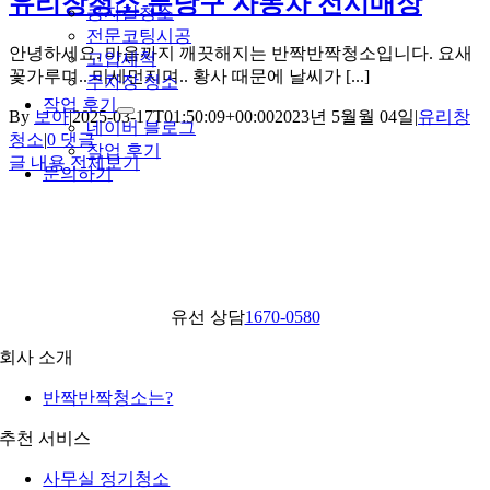
유리창청소 분당구 자동차 전시매장
콩자갈청소
전문코팅시공
안녕하세요. 마음까지 깨끗해지는 반짝반짝청소입니다. 요새
고압세척
꽃가루며.. 미세먼지며.. 황사 때문에 날씨가 [...]
주차장 청소
작업 후기
By
보아
|
2025-03-17T01:50:09+00:00
2023년 5월월 04일
|
유리창
네이버 블로그
청소
|
0 댓글
작업 후기
글 내용 전체보기
문의하기
유선 상담
1670-0580
회사 소개
반짝반짝청소는?
추천 서비스
사무실 정기청소