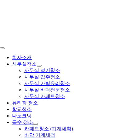
콘
텐
츠
로
건
너
뛰
Toggle
기
Navigation
회사소개
사무실청소
사무실 정기청소
사무실 입주청소
사무실 가벽유리청소
사무실 바닥전문청소
사무실 카페트청소
유리창 청소
학교청소
나노코팅
특수 청소
카페트청소 (기계세척)
바닥 기계세척