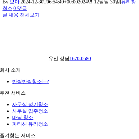
By
보아
|
2024-12-30T06:54:49+00:00
2024년 12월월 30일
|
유리창
청소
|
0 댓글
글 내용 전체보기
유선 상담
1670-0580
회사 소개
반짝반짝청소는?
추천 서비스
사무실 정기청소
사무실 입주청소
바닥 청소
파티션 유리청소
즐겨찾는 서비스