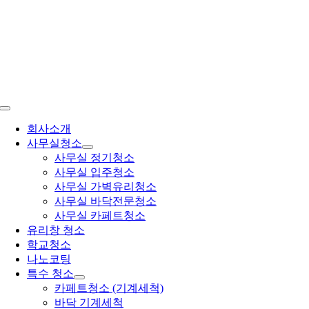
콘
텐
츠
로
건
너
뛰
Toggle
기
Navigation
회사소개
사무실청소
사무실 정기청소
사무실 입주청소
사무실 가벽유리청소
사무실 바닥전문청소
사무실 카페트청소
유리창 청소
학교청소
나노코팅
특수 청소
카페트청소 (기계세척)
바닥 기계세척