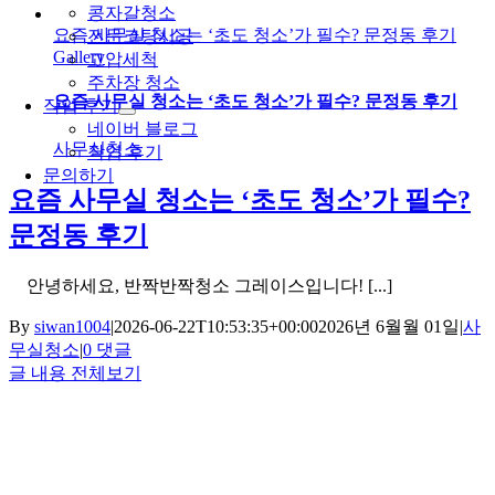
콩자갈청소
요즘 사무실 청소는 ‘초도 청소’가 필수? 문정동 후기
전문코팅시공
Gallery
고압세척
주차장 청소
요즘 사무실 청소는 ‘초도 청소’가 필수? 문정동 후기
작업 후기
네이버 블로그
사무실청소
작업 후기
문의하기
요즘 사무실 청소는 ‘초도 청소’가 필수?
문정동 후기
안녕하세요, 반짝반짝청소 그레이스입니다! [...]
By
siwan1004
|
2026-06-22T10:53:35+00:00
2026년 6월월 01일
|
사
무실청소
|
0 댓글
글 내용 전체보기