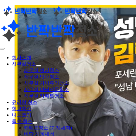
콘
텐
츠
로
건
너
뛰
Toggle
기
Navigation
회사소개
사무실청소
사무실 정기청소
사무실 입주청소
사무실 가벽유리청소
사무실 바닥전문청소
사무실 카페트청소
유리창 청소
학교청소
나노코팅
특수 청소
카페트청소 (기계세척)
바닥 기계세척