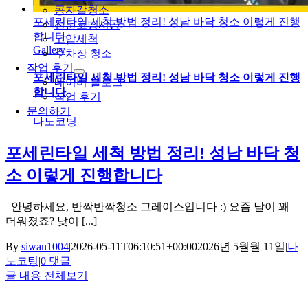
콩자갈청소
포세린타일 세척 방법 정리! 성남 바닥 청소 이렇게 진행
전문코팅시공
합니다
고압세척
Gallery
주차장 청소
작업 후기
포세린타일 세척 방법 정리! 성남 바닥 청소 이렇게 진행
네이버 블로그
합니다
작업 후기
문의하기
나노코팅
포세린타일 세척 방법 정리! 성남 바닥 청
소 이렇게 진행합니다
안녕하세요, 반짝반짝청소 그레이스입니다 :) 요즘 날이 꽤
더워졌죠? 낮이 [...]
By
siwan1004
|
2026-05-11T06:10:51+00:00
2026년 5월월 11일
|
나
노코팅
|
0 댓글
글 내용 전체보기