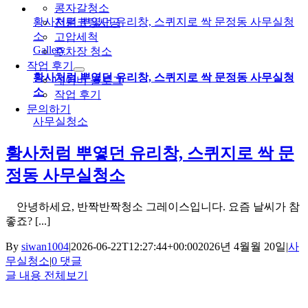
콩자갈청소
황사처럼 뿌옇던 유리창, 스퀴지로 싹 문정동 사무실청
전문코팅시공
소
고압세척
Gallery
주차장 청소
작업 후기
황사처럼 뿌옇던 유리창, 스퀴지로 싹 문정동 사무실청
네이버 블로그
소
작업 후기
문의하기
사무실청소
황사처럼 뿌옇던 유리창, 스퀴지로 싹 문
정동 사무실청소
안녕하세요, 반짝반짝청소 그레이스입니다. 요즘 날씨가 참
좋죠? [...]
By
siwan1004
|
2026-06-22T12:27:44+00:00
2026년 4월월 20일
|
사
무실청소
|
0 댓글
글 내용 전체보기