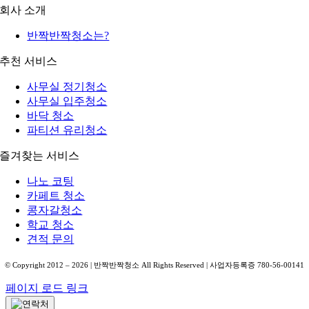
회사 소개
반짝반짝청소는?
추천 서비스
사무실 정기청소
사무실 입주청소
바닥 청소
파티션 유리청소
즐겨찾는 서비스
나노 코팅
카페트 청소
콩자갈청소
학교 청소
견적 문의
© Copyright 2012 –
2026
| 반짝반짝청소 All Rights Reserved | 사업자등록증 780-56-00141
페이지 로드 링크