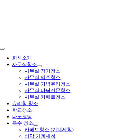
콘
텐
츠
로
건
너
뛰
Toggle
기
Navigation
회사소개
사무실청소
사무실 정기청소
사무실 입주청소
사무실 가벽유리청소
사무실 바닥전문청소
사무실 카페트청소
유리창 청소
학교청소
나노코팅
특수 청소
카페트청소 (기계세척)
바닥 기계세척