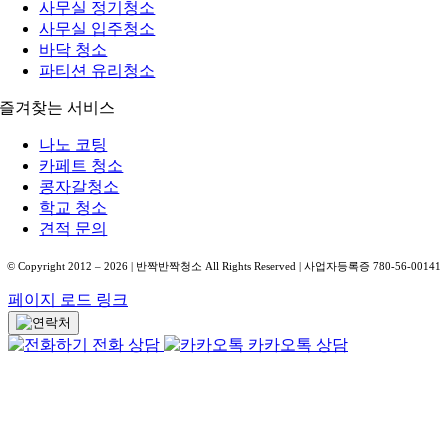
사무실 정기청소
사무실 입주청소
바닥 청소
파티션 유리청소
즐겨찾는 서비스
나노 코팅
카페트 청소
콩자갈청소
학교 청소
견적 문의
© Copyright 2012 –
2026
| 반짝반짝청소 All Rights Reserved | 사업자등록증 780-56-00141
페이지 로드 링크
전화 상담
카카오톡 상담
Go
to
Top