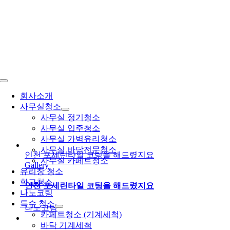
콘
텐
츠
로
건
너
뛰
Toggle
기
Navigation
회사소개
사무실청소
사무실 정기청소
사무실 입주청소
사무실 가벽유리청소
사무실 바닥전문청소
인천 포세린타일 코팅을 해드렸지요
사무실 카페트청소
Gallery
유리창 청소
학교청소
인천 포세린타일 코팅을 해드렸지요
나노코팅
특수 청소
나노코팅
카페트청소 (기계세척)
바닥 기계세척