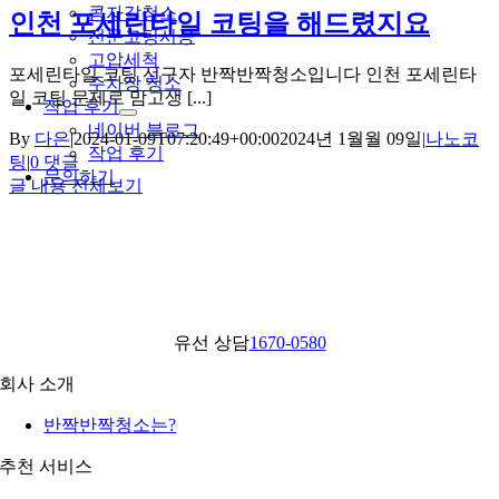
콩자갈청소
인천 포세린타일 코팅을 해드렸지요
전문코팅시공
고압세척
포세린타일 코팅 선구자 반짝반짝청소입니다 인천 포세린타
주차장 청소
일 코팅 문제로 맘고생 [...]
작업 후기
네이버 블로그
By
다은
|
2024-01-09T07:20:49+00:00
2024년 1월월 09일
|
나노코
작업 후기
팅
|
0 댓글
문의하기
글 내용 전체보기
유선 상담
1670-0580
회사 소개
반짝반짝청소는?
추천 서비스