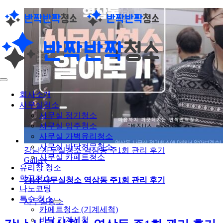
콘
텐
츠
로
건
너
뛰
Toggle
기
Navigation
회사소개
사무실청소
사무실 정기청소
사무실 입주청소
사무실 가벽유리청소
사무실 바닥전문청소
강남 사무실청소 역삼동 주1회 관리 후기
사무실 카페트청소
Gallery
유리창 청소
학교청소
강남 사무실청소 역삼동 주1회 관리 후기
나노코팅
특수 청소
사무실청소
카페트청소 (기계세척)
바닥 기계세척