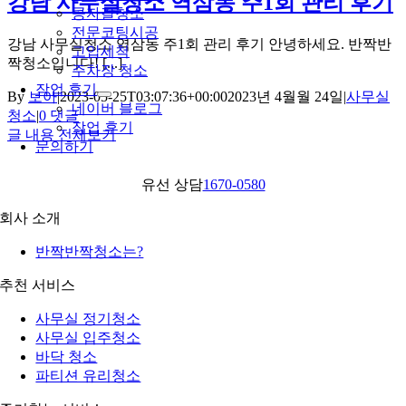
강남 사무실청소 역삼동 주1회 관리 후기
콩자갈청소
전문코팅시공
강남 사무실청소 역삼동 주1회 관리 후기 안녕하세요. 반짝반
고압세척
짝청소입니다! [...]
주차장 청소
작업 후기
By
보아
|
2023-05-25T03:07:36+00:00
2023년 4월월 24일
|
사무실
네이버 블로그
청소
|
0 댓글
작업 후기
글 내용 전체보기
문의하기
유선 상담
1670-0580
회사 소개
반짝반짝청소는?
추천 서비스
사무실 정기청소
사무실 입주청소
바닥 청소
파티션 유리청소