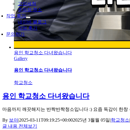
고압세척
주차장 청소
작업 후기
네이버 블로그
작업 후기
문의하기
용인 학교청소 다녀왔습니다
Gallery
용인 학교청소 다녀왔습니다
학교청소
용인 학교청소 다녀왔습니다
마음까지 깨끗해지는 반짝반짝청소입니다 :) 요즘 독감이 한창 유행
By
보아
|
2025-03-11T09:19:25+00:00
2025년 3월월 05일
|
학교청소
글 내용 전체보기