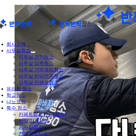
콘
텐
츠
로
건
oggle
너
avigation
회사소개
뛰
사무실청소
기
사무실 정기청소
사무실 입주청소
사무실 가벽유리청소
사무실 바닥전문청소
사무실 카페트청소
유리창 청소
학교청소
나노코팅
특수 청소
카페트청소 (기계세척)
바닥 기계세척
콩자갈청소
전문코팅시공