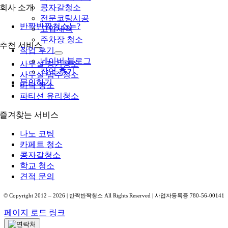
콩자갈청소
회사 소개
전문코팅시공
반짝반짝청소는?
고압세척
주차장 청소
추천 서비스
작업 후기
네이버 블로그
사무실 정기청소
작업 후기
사무실 입주청소
문의하기
바닥 청소
파티션 유리청소
즐겨찾는 서비스
나노 코팅
카페트 청소
콩자갈청소
학교 청소
견적 문의
© Copyright 2012 –
2026
| 반짝반짝청소 All Rights Reserved | 사업자등록증 780-56-00141
페이지 로드 링크