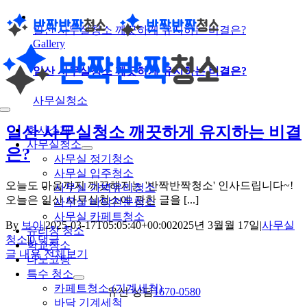
콘
일산 사무실청소 깨끗하게 유지하는 비결은?
텐
Gallery
츠
로
일산 사무실청소 깨끗하게 유지하는 비결은?
건
너
사무실청소
뛰
Toggle
기
Navigation
일산 사무실청소 깨끗하게 유지하는 비결
회사소개
사무실청소
은?
사무실 정기청소
사무실 입주청소
오늘도 마음까지 깨끗해지는 '반짝반짝청소' 인사드립니다~!
사무실 가벽유리청소
오늘은 일산 사무실청소에 관한 글을 [...]
사무실 바닥전문청소
사무실 카페트청소
By
보아
|
2025-03-17T05:05:40+00:00
2025년 3월월 17일
|
사무실
유리창 청소
청소
|
0 댓글
학교청소
글 내용 전체보기
나노코팅
특수 청소
카페트청소 (기계세척)
유선 상담
1670-0580
바닥 기계세척