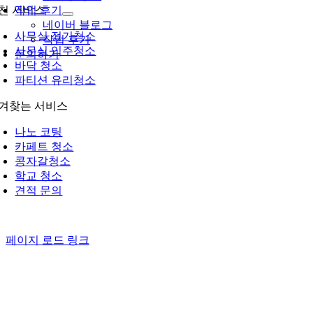
작업 후기
천 서비스
네이버 블로그
사무실 정기청소
작업 후기
사무실 입주청소
문의하기
바닥 청소
파티션 유리청소
겨찾는 서비스
나노 코팅
카페트 청소
콩자갈청소
학교 청소
견적 문의
페이지 로드 링크
Go
to
Top