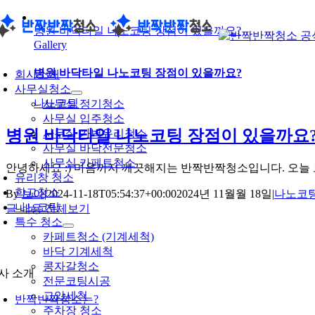
콘
병원 바닥타일 나노코팅 장점이 있을까요?
텐
Gallery
츠
oggle
로
avigation
병원 바닥타일 나노코팅 장점이 있을까요?
회사소개
건
사무실청소
너
나노코팅
사무실 정기청소
뛰
사무실 입주청소
기
병원 바닥타일 나노코팅 장점이 있을까요
사무실 가벽유리청소
사무실 바닥전문청소
사무실 카페트청소
안녕하세요 :) 마음까지 깨끗해지는 반짝반짝청소입니다. 오늘 보여
유리창 청소
학교청소
By
보아
|
2024-11-18T05:54:37+00:00
2024년 11월월 18일
|
나노코
나노코팅
글 내용 전체보기
특수 청소
카페트청소 (기계세척)
바닥 기계세척
콩자갈청소
사 소개
전문코팅시공
고압세척
반짝반짝청소는?
주차장 청소