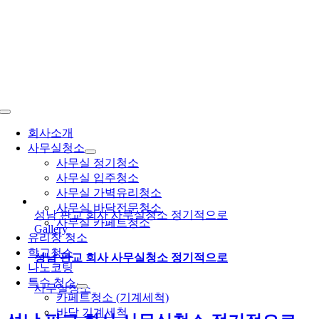
콘
텐
츠
로
건
너
뛰
Toggle
기
Navigation
회사소개
사무실청소
사무실 정기청소
사무실 입주청소
사무실 가벽유리청소
사무실 바닥전문청소
성남 판교 회사 사무실청소 정기적으로
사무실 카페트청소
Gallery
유리창 청소
학교청소
성남 판교 회사 사무실청소 정기적으로
나노코팅
특수 청소
사무실청소
카페트청소 (기계세척)
바닥 기계세척