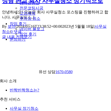
성남 판교 회사 사무실청소 정기적으로
콩자갈청소
전문코팅시공
안녕하세요! 오늘은 회사 사무실청소 포스팅을 진행하려고 합
고압세척
니다. 사무실도 [...]
주차장 청소
작업 후기
By
보아
|
2024-05-16T23:38:52+00:00
2023년 5월월 18일
|
사무실
네이버 블로그
청소
|
0 댓글
작업 후기
글 내용 전체보기
문의하기
유선 상담
1670-0580
회사 소개
반짝반짝청소는?
추천 서비스
사무실 정기청소