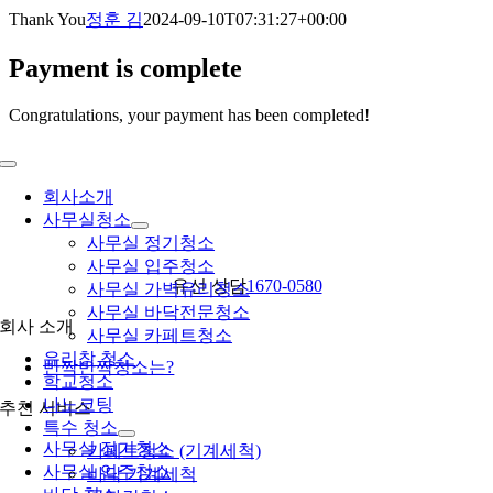
콘
Thank You
정훈 김
2024-09-10T07:31:27+00:00
텐
Payment is complete
츠
로
건
Congratulations, your payment has been completed!
너
뛰
Toggle
기
Navigation
회사소개
사무실청소
사무실 정기청소
사무실 입주청소
유선 상담
1670-0580
사무실 가벽유리청소
사무실 바닥전문청소
회사 소개
사무실 카페트청소
유리창 청소
반짝반짝청소는?
학교청소
나노코팅
추천 서비스
특수 청소
사무실 정기청소
카페트청소 (기계세척)
사무실 입주청소
바닥 기계세척