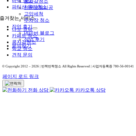
바닥 청소
콩자갈청소
파티션 유리청소
전문코팅시공
고압세척
즐겨찾는 서비스
주차장 청소
작업 후기
나노 코팅
네이버 블로그
카페트 청소
작업 후기
콩자갈청소
문의하기
학교 청소
견적 문의
© Copyright 2012 –
2026
| 반짝반짝청소 All Rights Reserved | 사업자등록증 780-56-00141
페이지 로드 링크
전화 상담
카카오톡 상담
Go
to
Top