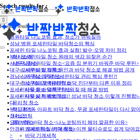
Search results for :
콘
텐
검
츠
색:
로
Found 0 results
건
병원타일 나노코팅 효과, 청소가 쉬워질까
너
성남 병원 포세린타일 바닥청소의 핵심
뛰
Toggle
포세린 타일 나노코팅 효과 실험! 발수·오염 차이 정리
기
Navigation
부산 포세린타일 청소 원래의 색감 되찾은 순간
회사소개
서초구 포세린타일 청소<요즘 집 분위기 바꿔준 바닥 루틴>
사무실청소
대구 포세린타일 얼룩 원인과 바닥 청소로 해결 방법 공개
사무실 정기청소
경남 상가 청소 무광 포세린타일 관리 핵심 루틴?!
사무실 입주청소
대구 청소 제대로 하려면? 바닥 진단부터 다른 이유 정리
사무실 가벽유리청소
포세린타일 청소 얼룩 안 지워질 때 해결 방법
사무실 바닥전문청소
포세린타일 세척 방법 정리! 성남 바닥 청소 이렇게 진행합
사무실 카페트청소
다
유리창 청소
부산 대연동 아파트 바닥 청소, 무광 포세린타일이 다시 맑
학교청소
졌어요
나노코팅
요즘 병원 바닥 청소<나노코팅까지 해야 깔끔한 이유>
특수 청소
안경원 포세린타일 바닥 청소<이젠 물티슈로도 쉽게 닦여
카페트청소 (기계세척)
>
바닥 기계세척