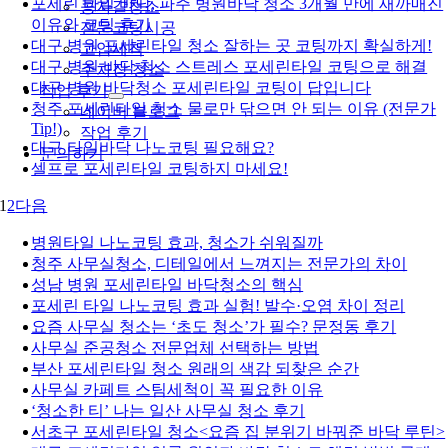
포세린 타일 바닥, 파주 병원바닥 청소 3개월 만에 새까매진
콩자갈청소
이유와 코팅 후기
전문코팅시공
대구 병원 포세린타일 청소 잘하는 곳 코팅까지 확실하게!
고압세척
대구 병원 바닥 청소 스트레스 포세린타일 코팅으로 해결
주차장 청소
대구 병원 바닥청소 포세린타일 코팅이 답입니다
작업 후기
청주 포세린타일 청소 물로만 닦으면 안 되는 이유 (전문가
네이버 블로그
Tip!)
작업 후기
대구 타일바닥 나노코팅 필요해요?
문의하기
셀프로 포세린타일 코팅하지 마세요!
1
2
다음
병원타일 나노코팅 효과, 청소가 쉬워질까
청주 사무실청소, 디테일에서 느껴지는 전문가의 차이
성남 병원 포세린타일 바닥청소의 핵심
포세린 타일 나노코팅 효과 실험! 발수·오염 차이 정리
요즘 사무실 청소는 ‘초도 청소’가 필수? 문정동 후기
사무실 준공청소 전문업체 선택하는 방법
부산 포세린타일 청소 원래의 색감 되찾은 순간
사무실 카페트 스팀세척이 꼭 필요한 이유
‘청소한 티’ 나는 일산 사무실 청소 후기
서초구 포세린타일 청소<요즘 집 분위기 바꿔준 바닥 루틴>