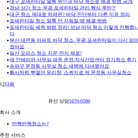
대구 포세린타일 얼룩 원인과 바닥 청소로 해결 방법 공개
경남 상가 청소 무광 포세린타일 관리 핵심 루틴?!
대구 청소 제대로 하려면? 바닥 진단부터 다른 이유 정리
포세린타일 청소 얼룩 안 지워질 때 해결 방법
포세린타일 세척 방법 정리! 성남 바닥 청소 이렇게 진행합
다
부산 대연동 아파트 바닥 청소, 무광 포세린타일이 다시 맑
졌어요
일산 오피스 청소 지문·먼지 제로!
새 인테리어 사무실 파주 운정 지식산업센터 정기청소 후기
송파구 문정동 사무실 청소 새벽에 다녀왔어요
황사처럼 뿌옇던 유리창, 스퀴지로 싹 문정동 사무실청소
1
2
다음
유선 상담
1670-0580
회사 소개
반짝반짝청소는?
추천 서비스