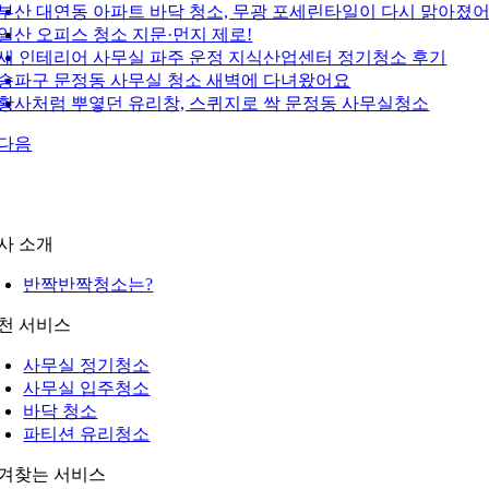
부산 대연동 아파트 바닥 청소, 무광 포세린타일이 다시 맑아졌
일산 오피스 청소 지문·먼지 제로!
새 인테리어 사무실 파주 운정 지식산업센터 정기청소 후기
송파구 문정동 사무실 청소 새벽에 다녀왔어요
황사처럼 뿌옇던 유리창, 스퀴지로 싹 문정동 사무실청소
다음
사 소개
반짝반짝청소는?
천 서비스
사무실 정기청소
사무실 입주청소
바닥 청소
파티션 유리청소
겨찾는 서비스