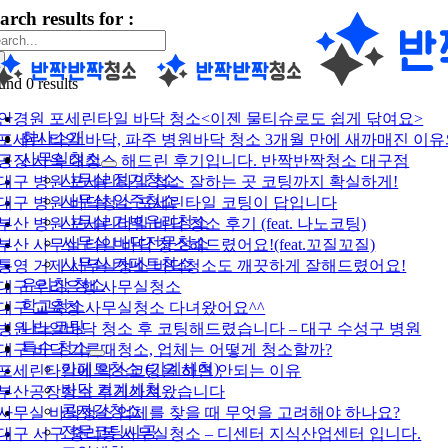
arch results for :
콘
텐
츠
:
로
und 0 results
건
oggle
안경원 포세린타일 바닥 청소<이젠 물티슈로도 쉽게 닦여요>
너
avigation
회사소개
포세린 타일 바닥, 파주 병원바닥 청소 3개월 만에 새까매진 이유
뛰
사무실청소
공장 사옥 대청소 해드린 후기입니다. 반짝반짝청소 대구점
기
사무실 정기청소
대구 병원 포세린타일 청소 잘하는 곳 코팅까지 확실하게!
사무실 입주청소
대구 병원 바닥청소 포세린타일 코팅이 답입니다
사무실 가벽유리청소
부산 병원 포세린타일 바닥 청소 후기 (feat. 나노코팅)
사무실 바닥전문청소
부산 사무실 타일 바닥 청소해드렸어요!(feat.꼬질꼬질)
사무실 카페트청소
통영 거제 사무실청소 바닥청소도 깨끗하게 잘해드렸어요!
유리창 청소
대구 우리은행 사무실청소
학교청소
대구 교육청 사무실청소 다녀왔어요^^
나노코팅
병원 타일바닥 청소 후 코팅해드렸습니다 – 대구 수성구 병원
특수 청소
대구 바닥 기름때청소, 업체는 어떻게 청소할까?
카페트청소 (기계세척)
포세린타일에 왁스코팅을 하면 안되는 이유
바닥 기계세척
부산공장청소 후기가져왔습니다
콩자갈청소
사무실 바닥청소 업체를 찾을 때 무엇을 고려해야 하나요?
전문코팅시공
대구 서구 중리동 사무실청소 – 디센터 지식산업센터 입니다.