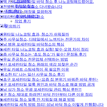
고압세척
평택 카페 포세린타일 바닥 청소 후 나노코팅해드렸어요.
주차장 청소
대전병원 타일바닥청소 다녀왔습니다
작업 후기
부산 준공청소 매장을 깔끔하게
네이버 블로그
인테리어 후 바닥 분진청소
작업 후기
다음
문의하기
병원타일 나노코팅 효과, 청소가 쉬워질까
청주 사무실청소, 디테일에서 느껴지는 전문가의 차이
성남 병원 포세린타일 바닥청소의 핵심
포세린 타일 나노코팅 효과 실험! 발수·오염 차이 정리
요즘 사무실 청소는 ‘초도 청소’가 필수? 문정동 후기
사무실 준공청소 전문업체 선택하는 방법
부산 포세린타일 청소 원래의 색감 되찾은 순간
사무실 카페트 스팀세척이 꼭 필요한 이유
‘청소한 티’ 나는 일산 사무실 청소 후기
서초구 포세린타일 청소<요즘 집 분위기 바꿔준 바닥 루틴>
대구 포세린타일 얼룩 원인과 바닥 청소로 해결 방법 공개
경남 상가 청소 무광 포세린타일 관리 핵심 루틴?!
대구 청소 제대로 하려면? 바닥 진단부터 다른 이유 정리
포세린타일 청소 얼룩 안 지워질 때 해결 방법
포세린타일 세척 방법 정리! 성남 바닥 청소 이렇게 진행합니다