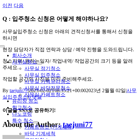
콘
이전
다음
텐
Q : 입주청소 신청은 어떻게 해야하나요?
츠
로
건
사무실입주청소 신청은 아래의 견적신청서를 통해서 신청을
너
하시면
뛰
Toggle
현장 담당자가 직접 연락과 상담 / 예약 진행을 도와드립니다.
기
Navigation
회사소개
청소지역/ 원하는일자/ 작업내역/ 작업공간의 크기 등을 알려
사무실청소
주세요.
사무실 정기청소
사무실 입주청소
작업할 공간의 사진을 미리 준비해주세요.
사무실 가벽유리청소
사무실 바닥전문청소
By
taejuni77
|
2023-02-02T08:35:21+00:00
2023년 2월월 02일
|
사무
사무실 카페트청소
실입주청소
|
0 댓글
유리창 청소
학교청소
이글을 SNS로 공유하기!
나노코팅
특수 청소
Facebook
X
WhatsApp
Telegram
Tumblr
Pinterest
Vk
Xing
이
About the Author:
taejuni77
카페트청소 (기계세척)
메
바닥 기계세척
일